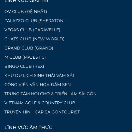
LĨNH VỰC GIẢI TRÍ
OV CLUB (ĐỆ NHẤT)
PALAZZO CLUB (SHERATON)
VEGAS CLUB (CARAVELLE)
CHATS CLUB (NEW WORLD)
GRAND CLUB (GRAND)
M CLUB (MAJESTIC)
BINGO CLUB (REX)
KHU DU LỊCH SINH THÁI VÀM SÁT
CÔNG VIÊN VĂN HÓA ĐẦM SEN
TRUNG TÂM HỘI CHỢ & TRIỂN LÃM SÀI GÒN
VIETNAM GOLF & COUNTRY CLUB
TRUYỀN HÌNH CÁP SAIGONTOURIST
LĨNH VỰC ẨM THỰC