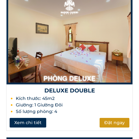
Giờ nhận phòng 14 giờ, trả phòng 12 giờ hôm sau. Trả
phòng sau 12 giờ tính thêm 50% giá phòng đang ở, sau 17
giờ tính thêm 100% giá phòng đang ở.
Khách ở phòng trong ngày trả phòng trước 17 giờ.
Không mang vật nuôi vào Resort
Quý khách vui lòng mang theo giấy tờ tùy thân khi nhận
phòng.
Không thu ngoại tệ.
Giá trên đã bao gồm thuế GTGT và phí phục vụ.
DELUXE DOUBLE
Kích thước: 45m2
Giường: 1 Giường Đôi
Số lượng phòng: 4
Xem chi tiết
Đặt ngay