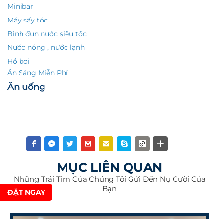
Minibar
Máy sấy tóc
Bình đun nước siêu tốc
Nước nóng , nước lạnh
Hồ bơi
Ăn Sáng Miễn Phí
Ăn uống
Nước suối + cafe miễn phí
Quy định và nội quy khách sạn như sau :
Giá phòng bao gồm sử dụng hồ bơi (07- 21 giờ)
và 01 phần
thức uống pha chế
Miễn phí sử dụng ghế bố tại Hoa Biển (trừ các ngày Lễ, Tết).
MỤC LIÊN QUAN
Trẻ em dưới 1,4 m không phụ thu tiền phòng, mua phiếu sử
Những Trái Tim Của Chúng Tôi Gửi Đến Nụ Cười Của
dụng điểm tâm. Trên 1,4m tính như người lớn.
Bạn
ĐẶT NGAY
Phòng đặt trước sẽ được giữ đến 18 giờ, trừ khi khách đã
đặt cọc.