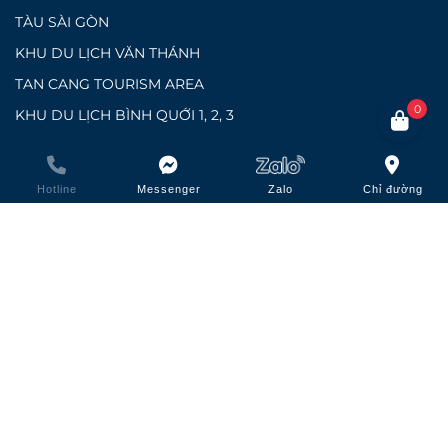
TÀU SÀI GÒN
KHU DU LỊCH VĂN THÁNH
TAN CANG TOURISM AREA
0
KHU DU LỊCH BÌNH QUỚI 1, 2, 3
LĨNH VỰC LỮ HÀNH
Hotline
Messenger
Zalo
Chỉ đường
LỮ HÀNH CHỢ LỚN TOURIST
LỮ HÀNH SÀI GÒN TOURIST
KHÁCH SẠN YASAKA SÀI GÒN – NHA TRANG
Copyright © 2023 -
SÀI GÒN CẦN GIỜ RESORT
. All rights
reserved.
Design by WebVPS.vn
Đang online: 1
Tuần: 1064
Tổng truy cập: 111321